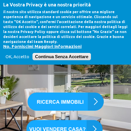
Salta al contenuto principale
La Vostra Privacy è una nostra priorità
il nostro sito utilizza standard cookie per offrire una migliore
esperienza di navigazione e un servizio ottimale. Cliccando sul
tasto
"OK Accetto"
, confermi l'accettazione della nostra politica di
utilizzo dei cookie e dei servizi correlati. Per maggiori dettagli leggi
la nostra Privacy Policy oppure clicca sul bottone
"No Grazie"
se non
desideri accettare la politica di utilizzo dei cookie. Grazie e buona
navigazione dal team Reopty.
No, Forniscimi Maggiori Informazioni
Trova la tua nuova casa
OK, Accetto
Continua Senza Accettare
scegli tra le migliori proposte che abbiamo selezionato
per te